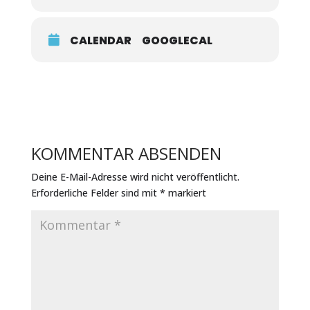
en la abstracción del dodecafonismo, nos brinda
una partitura conmovedora desde su misma
génesis: el lamento por la tem­prana muerte de
Manon Gropius, la hija de Alma Mahler y el célebre
CALENDAR
GOOGLECAL
arquitecto Walter Gropius.
KOMMENTAR ABSENDEN
Deine E-Mail-Adresse wird nicht veröffentlicht.
Erforderliche Felder sind mit
*
markiert