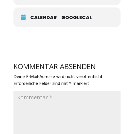
Clara Schumann- Piano Trio en Sol
Menor
Donka Angatscheva, piano
CALENDAR
GOOGLECAL
Birgit Kolar, violín
Guillermo Pastrana, chelo
Laura Valborg Eulin
Cuarteto de cuerda
Gernot Süssmuth, violín
Desislava Cvetkova, violín
Isabel Villanueva, viola
Irene Ortega, chelo
KOMMENTAR ABSENDEN
Deine E-Mail-Adresse wird nicht veröffentlicht.
Erforderliche Felder sind mit
*
markiert