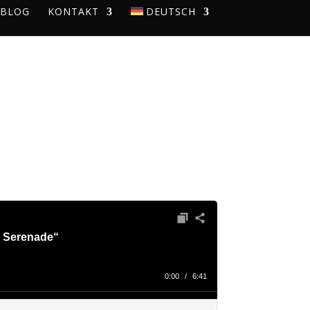
BLOG
KONTAKT
DEUTSCH
NADE”
e Serenade“
0:00
/
6:41