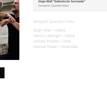
regeln.
Hugo Wolf "Italienische Serenade“
Seraphin Quartett Wien
Seraphin Quartett Wien
Birgit Kolar – Violine
Helmut Lackinger – Violine
Michael Strasser – Viola
Raphael Flieder – Violoncello